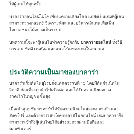
ให้ผู้เล่นได้ทุกครั้ง
บาคาร่าออนไลน์ไม่ใช่เพียงแค่เกมเสี่ยงโชค แต่ยังเป็นเกมที่ผู้เล่น
สามารถวางกลยุทธ์ วิเคราะห์ผล และบริหารเงินทุนเพื่อเพิ่ม
โอกาสชนะได้อย่างเป็นระบบ
บทความนี้จะพาผู้เล่นไปทำความรู้จักกับ
บาคาร่าออนไลน์
ทั้งวิธี
การเล่น ข้อดี เทคนิค และแนวโน้มของเกมในอนาคต
ประวัติความเป็นมาของบาคาร่า
บาคาร่าเริ่มต้นในยุโรปตั้งแต่ศตวรรษที่ 15 โดยมีต้นกำเนิดใน
อิตาลี ก่อนที่จะถูกนำไปฝรั่งเศส และได้รับความนิยมอย่าง
รวดเร็วในหมู่ชนชั้นสูง
เมื่อเข้าสู่เอเชีย บาคาร่าได้รับความนิยมในฮ่องกง มาเก๊า และ
สิงคโปร์ และด้วยการเติบโตของคาสิโนออนไลน์ เกมบาคาร่าจึง
สามารถเข้าถึงผู้เล่นไทยได้อย่างสะดวกผ่านมือถือและ
คอมพิวเตอร์