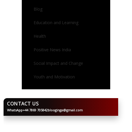
Blog
Education and Learning
Health
Positive News India
Social Impact and Change
Youth and Motivation
CONTACT US
WhatsApp
+44 7869 705842
blooginga@gmail.com
BLOOGINGA