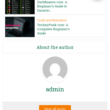
Zashfinance com: A
Beginner’s Guide to
Smarter...
Youth and Motivation
TechnoPeak com: A
Complete Beginner’s
Guide
About the author
admin
View all posts