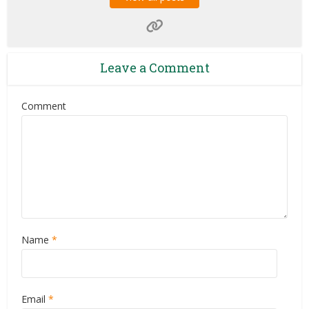
Leave a Comment
Comment
Name
*
Email
*