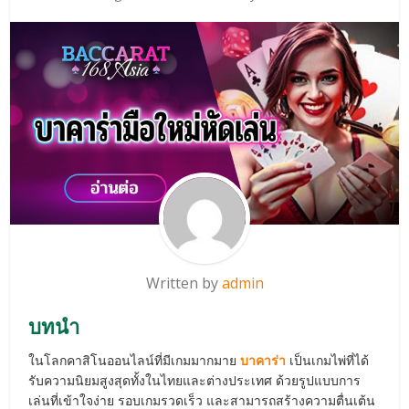
Written by
admin
บทนำ
ในโลกคาสิโนออนไลน์ที่มีเกมมากมาย
บาคาร่า
เป็นเกมไพ่ที่ได้
รับความนิยมสูงสุดทั้งในไทยและต่างประเทศ ด้วยรูปแบบการ
เล่นที่เข้าใจง่าย รอบเกมรวดเร็ว และสามารถสร้างความตื่นเต้น