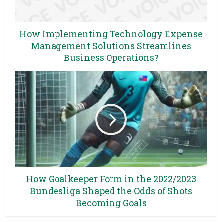
How Implementing Technology Expense
Management Solutions Streamlines
Business Operations?
How Goalkeeper Form in the 2022/2023
Bundesliga Shaped the Odds of Shots
Becoming Goals