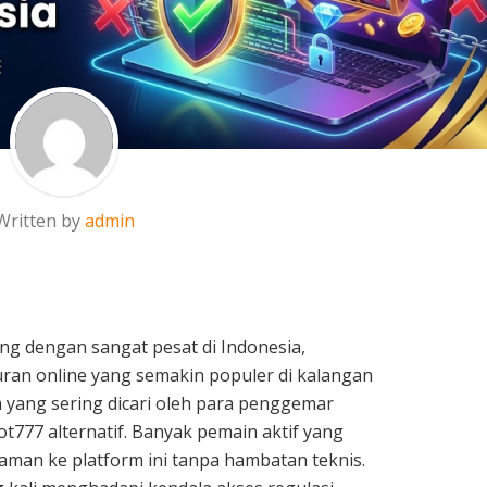
Written by
admin
ng dengan sangat pesat di Indonesia,
an online yang semakin populer di kalangan
m yang sering dicari oleh para penggemar
slot777 alternatif. Banyak pemain aktif yang
man ke platform ini tanpa hambatan teknis.