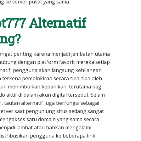
g ke server pusat yang sama.
777 Alternatif
ing?
sangat penting karena menjadi jembatan utama
hubung dengan platform favorit mereka setiap
rnatif, pengguna akan langsung kehilangan
 terkena pemblokiran secara tiba-tiba oleh
 akan menimbulkan kepanikan, terutama bagi
 aktif di dalam akun digital tersebut. Selain
 tautan alternatif juga berfungsi sebagai
server saat pengunjung situs sedang sangat
 mengakses satu domain yang sama secara
enjadi lambat atau bahkan mengalami
istribusikan pengguna ke beberapa link