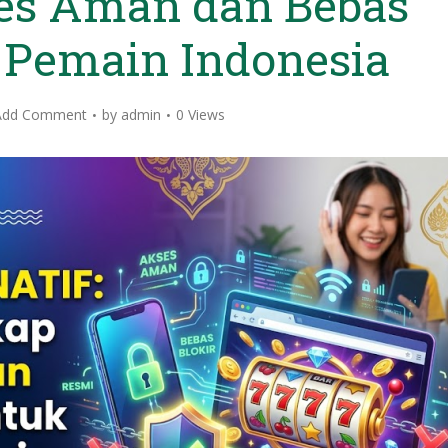
es Aman dan Bebas
k Pemain Indonesia
Add Comment
by
admin
0 Views