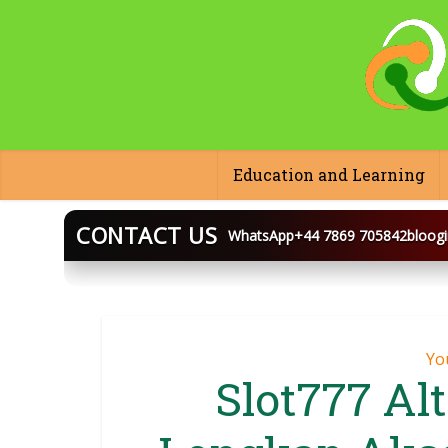
Education and Learning
CONTACT US
WhatsApp
+44 7869 705842
bloog
BLOOGINGA
Yo
Slot777 Al