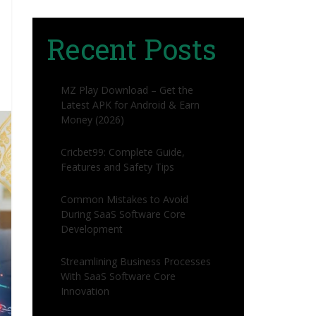
Recent Posts
MZ Play Download – Get the
Latest APK for Android & Earn
Money (2026)
Cricbet99: Complete Guide,
Features and Safety Tips
Common Mistakes to Avoid
During SaaS Software Core
Development
Streamlining Business Processes
With SaaS Software Core
Innovation