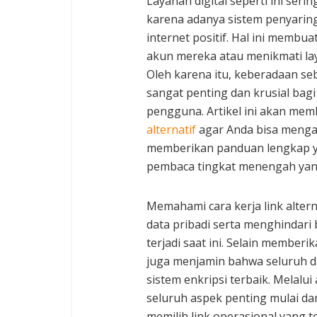
Layanan digital seperti ini seri
karena adanya sistem penyaring
internet positif. Hal ini memb
akun mereka atau menikmati lay
Oleh karena itu, keberadaan seb
sangat penting dan krusial bagi
pengguna. Artikel ini akan m
alternatif
agar Anda bisa mengak
memberikan panduan lengkap y
pembaca tingkat menengah yang
Memahami cara kerja link alte
data pribadi serta menghindari 
terjadi saat ini. Selain member
juga menjamin bahwa seluruh da
sistem enkripsi terbaik. Melalui
seluruh aspek penting mulai da
memilih link operasional yang 