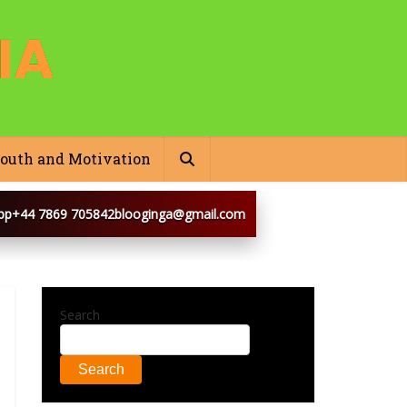
outh and Motivation
pp
+44 7869 705842
blooginga@gmail.com
Search
Search