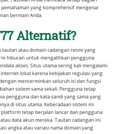
an pemahaman yang komprehensif mengenai
anan bermain Anda.
77 Alternatif?
ah tautan atau domain cadangan resmi yang
form hiburan untuk mengalihkan pengguna
endala akses. Situs utama sering kali mengalami
internet lokal karena kebijakan regulasi yang
ja dengan mencerminkan seluruh isi dan fungsi
ubahan sistem sama sekali. Pengguna tetap
a pengguna dan kata sandi yang sama yang
nya di situs utama. Keberadaan sistem ini
platform tetap berjalan lancar dan pengguna
o atau data akun mereka. Tautan cadangan ini
si angka atau variasi nama domain yang