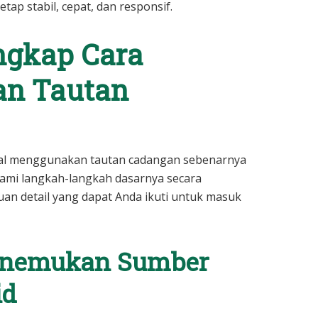
etap stabil, cepat, dan responsif.
ngkap Cara
n Tautan
ital menggunakan tautan cadangan sebenarnya
ami langkah-langkah dasarnya secara
uan detail yang dapat Anda ikuti untuk masuk
enemukan Sumber
id