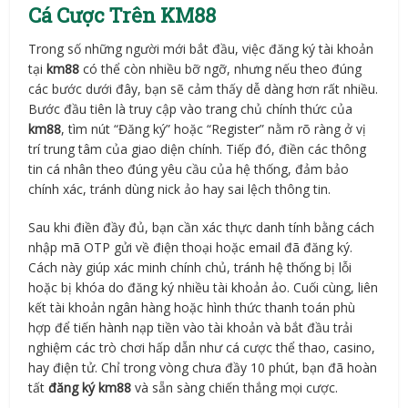
Cá Cược Trên KM88
Trong số những người mới bắt đầu, việc đăng ký tài khoản
tại
km88
có thể còn nhiều bỡ ngỡ, nhưng nếu theo đúng
các bước dưới đây, bạn sẽ cảm thấy dễ dàng hơn rất nhiều.
Bước đầu tiên là truy cập vào trang chủ chính thức của
km88
, tìm nút “Đăng ký” hoặc “Register” nằm rõ ràng ở vị
trí trung tâm của giao diện chính. Tiếp đó, điền các thông
tin cá nhân theo đúng yêu cầu của hệ thống, đảm bảo
chính xác, tránh dùng nick ảo hay sai lệch thông tin.
Sau khi điền đầy đủ, bạn cần xác thực danh tính bằng cách
nhập mã OTP gửi về điện thoại hoặc email đã đăng ký.
Cách này giúp xác minh chính chủ, tránh hệ thống bị lỗi
hoặc bị khóa do đăng ký nhiều tài khoản ảo. Cuối cùng, liên
kết tài khoản ngân hàng hoặc hình thức thanh toán phù
hợp để tiến hành nạp tiền vào tài khoản và bắt đầu trải
nghiệm các trò chơi hấp dẫn như cá cược thể thao, casino,
hay điện tử. Chỉ trong vòng chưa đầy 10 phút, bạn đã hoàn
tất
đăng ký km88
và sẵn sàng chiến thắng mọi cược.