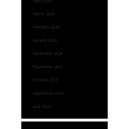
April 2026
March 2026
February 2026
January 2026
December 2025
November 2025
October 2025
September 2025
June 2025