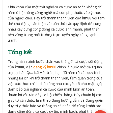
Chìa khóa của một trải nghiệm cá cược an toàn không chỉ
nằm ở hệ thống công nghệ mà còn phụ thuộc vào ý thức
của người chơi. Hãy trở thành thành viên của
km88
với tâm
thế chủ động, cẩn thận và tuân thủ các quy định để cùng
nhau xây dựng cộng đồng cá cược lành mạnh, phát triển
bền vững trong môi trường trực tuyến ngày càng cạnh
tranh.
Tổng kết
Trong hành trình bước chân vào thế giới cá cược sôi động
của
km88
, việc
đăng ký km88
chính là bước mở đầu quan
trọng nhất. Qua bài viết trên, bạn đã nắm rõ các quy trình,
những lợi ích khi trở thành thành viên, tầm quan trọng của
việc xác thực chính chủ cũng như các yếu tố bảo mật, giúp
đảm bảo trải nghiệm cá cược của mình luôn an toàn,
thuận lợi và tràn đầy cơ hội chiến thắng. Hãy chuẩn bị các
giấy tờ cần thiết, làm theo đúng hướng dẫn, và đừng quên
duy trì ý thức bảo vệ thông tin cá nhân để cùng
km88
tạo
dựng cộng đồng cá cược uy tín, minh bạch, phát triển bền