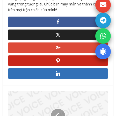
vững trong tương lai. Chúc bạn may mắn và thành công
trên mọi trận chiến của mình!