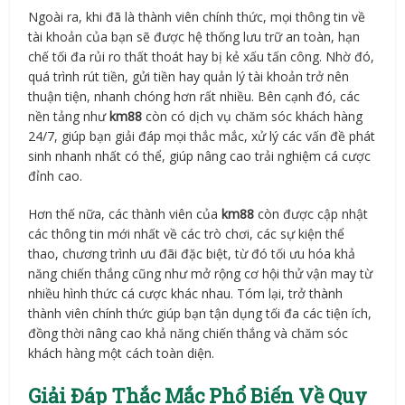
Ngoài ra, khi đã là thành viên chính thức, mọi thông tin về
tài khoản của bạn sẽ được hệ thống lưu trữ an toàn, hạn
chế tối đa rủi ro thất thoát hay bị kẻ xấu tấn công. Nhờ đó,
quá trình rút tiền, gửi tiền hay quản lý tài khoản trở nên
thuận tiện, nhanh chóng hơn rất nhiều. Bên cạnh đó, các
nền tảng như
km88
còn có dịch vụ chăm sóc khách hàng
24/7, giúp bạn giải đáp mọi thắc mắc, xử lý các vấn đề phát
sinh nhanh nhất có thể, giúp nâng cao trải nghiệm cá cược
đỉnh cao.
Hơn thế nữa, các thành viên của
km88
còn được cập nhật
các thông tin mới nhất về các trò chơi, các sự kiện thể
thao, chương trình ưu đãi đặc biệt, từ đó tối ưu hóa khả
năng chiến thắng cũng như mở rộng cơ hội thử vận may từ
nhiều hình thức cá cược khác nhau. Tóm lại, trở thành
thành viên chính thức giúp bạn tận dụng tối đa các tiện ích,
đồng thời nâng cao khả năng chiến thắng và chăm sóc
khách hàng một cách toàn diện.
Giải Đáp Thắc Mắc Phổ Biến Về Quy