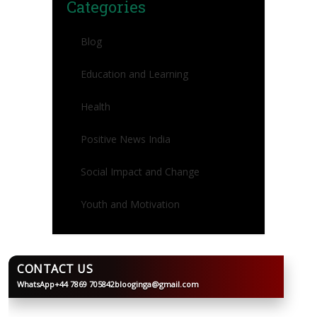
Categories
Blog
Education and Learning
Health
Positive News India
Social Impact and Change
Youth and Motivation
CONTACT US
WhatsApp
+44 7869 705842
blooginga@gmail.com
BLOOGINGA