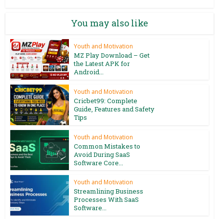
You may also like
Youth and Motivation
MZ Play Download – Get
the Latest APK for
Android...
Youth and Motivation
Cricbet99: Complete
Guide, Features and Safety
Tips
Youth and Motivation
Common Mistakes to
Avoid During SaaS
Software Core...
Youth and Motivation
Streamlining Business
Processes With SaaS
Software...