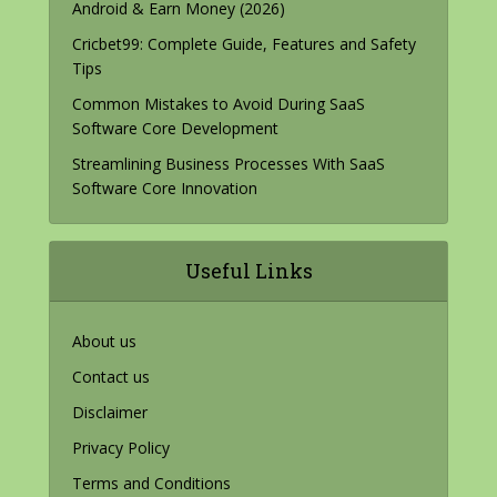
Android & Earn Money (2026)
Cricbet99: Complete Guide, Features and Safety
Tips
Common Mistakes to Avoid During SaaS
Software Core Development
Streamlining Business Processes With SaaS
Software Core Innovation
Useful Links
About us
Contact us
Disclaimer
Privacy Policy
Terms and Conditions