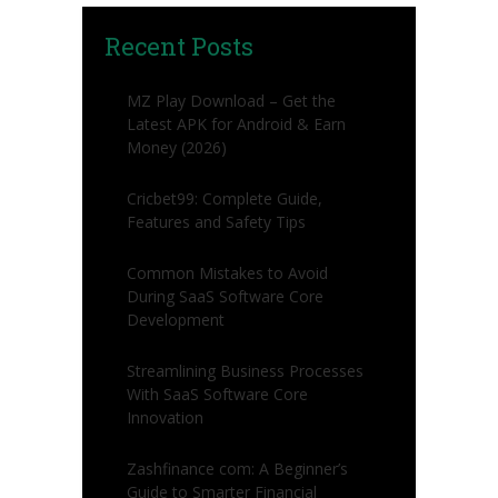
Recent Posts
MZ Play Download – Get the
Latest APK for Android & Earn
Money (2026)
Cricbet99: Complete Guide,
Features and Safety Tips
Common Mistakes to Avoid
During SaaS Software Core
Development
Streamlining Business Processes
With SaaS Software Core
Innovation
Zashfinance com: A Beginner’s
Guide to Smarter Financial