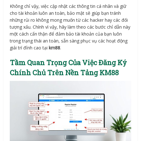
Không chỉ vậy, việc cập nhật các thông tin cá nhân và giữ
cho tài khoản luôn an toàn, bảo mật sẽ giúp bạn tránh
những rủi ro không mong muốn từ các hacker hay các đối
tượng xấu. Chính vì vậy, hãy làm theo các bước chỉ dẫn này
một cách cẩn thận để đảm bảo tài khoản của bạn luôn
trong trạng thái an toàn, sẵn sàng phục vụ các hoạt động
giải trí đỉnh cao tại
km88
.
Tầm Quan Trọng Của Việc Đăng Ký
Chính Chủ Trên Nền Tảng KM88