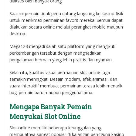
diakses oleh banyak orang.
Saat ini pemain tidak perlu datang langsung ke kasino fisik
untuk menikmati permainan favorit mereka. Semua dapat
dilakukan secara online melalui perangkat mobile maupun
desktop.
Mega123 menjadi salah satu platform yang mengikuti
perkembangan tersebut dengan menghadirkan
pengalaman bermain yang lebih praktis dan nyaman.
Selain itu, kualitas visual permainan slot online juga
semakin meningkat. Desain modern, efek animasi, dan
suara interaktif membuat permainan terasa lebih menarik
bagi pemain baru maupun pengguna lama.
Mengapa Banyak Pemain
Menyukai Slot Online
Slot online memiliki beberapa keunggulan yang
membuatnya sangat populer di kalangan pengguna kasino