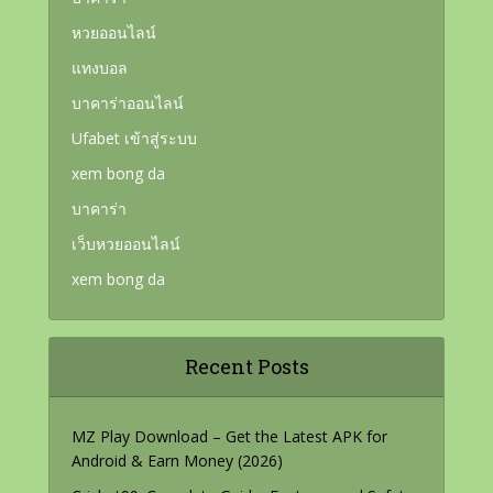
หวยออนไลน์
แทงบอล
บาคาร่าออนไลน์
Ufabet เข้าสู่ระบบ
xem bong da
บาคาร่า
เว็บหวยออนไลน์
xem bong da
Recent Posts
MZ Play Download – Get the Latest APK for
Android & Earn Money (2026)