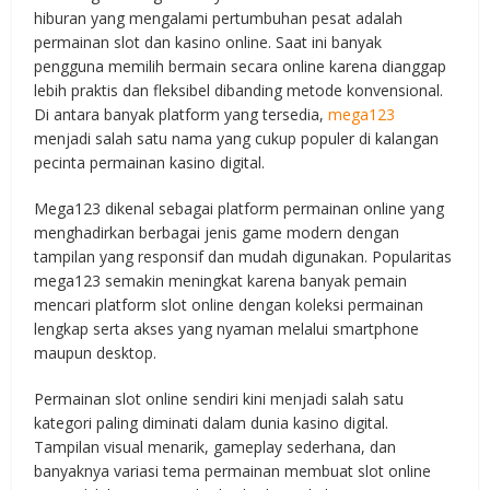
hiburan yang mengalami pertumbuhan pesat adalah
permainan slot dan kasino online. Saat ini banyak
pengguna memilih bermain secara online karena dianggap
lebih praktis dan fleksibel dibanding metode konvensional.
Di antara banyak platform yang tersedia,
mega123
menjadi salah satu nama yang cukup populer di kalangan
pecinta permainan kasino digital.
Mega123 dikenal sebagai platform permainan online yang
menghadirkan berbagai jenis game modern dengan
tampilan yang responsif dan mudah digunakan. Popularitas
mega123 semakin meningkat karena banyak pemain
mencari platform slot online dengan koleksi permainan
lengkap serta akses yang nyaman melalui smartphone
maupun desktop.
Permainan slot online sendiri kini menjadi salah satu
kategori paling diminati dalam dunia kasino digital.
Tampilan visual menarik, gameplay sederhana, dan
banyaknya variasi tema permainan membuat slot online