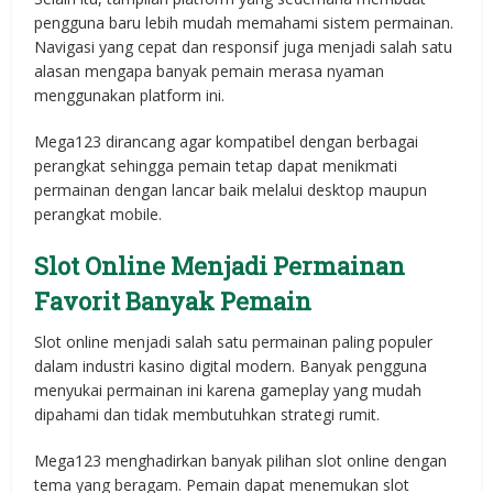
pengguna baru lebih mudah memahami sistem permainan.
Navigasi yang cepat dan responsif juga menjadi salah satu
alasan mengapa banyak pemain merasa nyaman
menggunakan platform ini.
Mega123 dirancang agar kompatibel dengan berbagai
perangkat sehingga pemain tetap dapat menikmati
permainan dengan lancar baik melalui desktop maupun
perangkat mobile.
Slot Online Menjadi Permainan
Favorit Banyak Pemain
Slot online menjadi salah satu permainan paling populer
dalam industri kasino digital modern. Banyak pengguna
menyukai permainan ini karena gameplay yang mudah
dipahami dan tidak membutuhkan strategi rumit.
Mega123 menghadirkan banyak pilihan slot online dengan
tema yang beragam. Pemain dapat menemukan slot