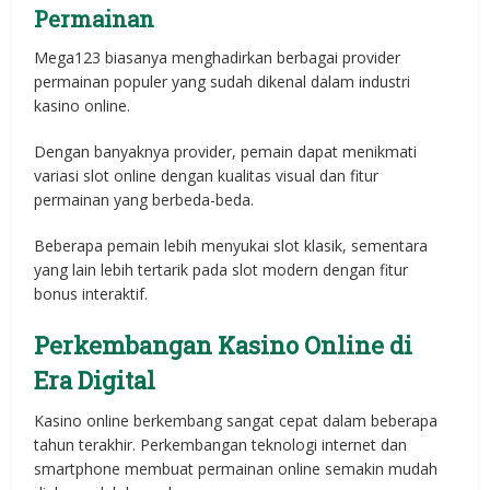
Permainan
Mega123 biasanya menghadirkan berbagai provider
permainan populer yang sudah dikenal dalam industri
kasino online.
Dengan banyaknya provider, pemain dapat menikmati
variasi slot online dengan kualitas visual dan fitur
permainan yang berbeda-beda.
Beberapa pemain lebih menyukai slot klasik, sementara
yang lain lebih tertarik pada slot modern dengan fitur
bonus interaktif.
Perkembangan Kasino Online di
Era Digital
Kasino online berkembang sangat cepat dalam beberapa
tahun terakhir. Perkembangan teknologi internet dan
smartphone membuat permainan online semakin mudah