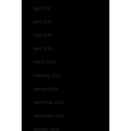
July 2026
June 2026
May 2026
April 2026
March 2026
February 2026
January 2026
December 2025
November 2025
October 2025