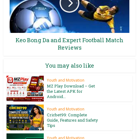
Keo Bong Da and Expert Football Match
Reviews
You may also like
Youth and Motivation
MZ Play Download – Get
the Latest APK for
Android...
Youth and Motivation
Cricbet99: Complete
Guide, Features and Safety
Tips
Youth and Motivation