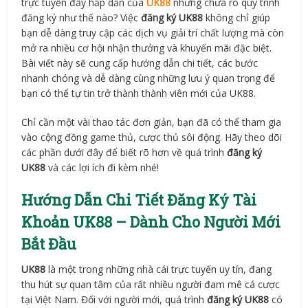
trực tuyến đầy hấp dẫn của
UK88
nhưng chưa rõ quy trình
đăng ký như thế nào? Việc
đăng ký UK88
không chỉ giúp
bạn dễ dàng truy cập các dịch vụ giải trí chất lượng mà còn
mở ra nhiều cơ hội nhận thưởng và khuyến mãi đặc biệt.
Bài viết này sẽ cung cấp hướng dẫn chi tiết, các bước
nhanh chóng và dễ dàng cùng những lưu ý quan trọng để
bạn có thể tự tin trở thành thành viên mới của UK88.
Chỉ cần một vài thao tác đơn giản, bạn đã có thể tham gia
vào cộng đồng game thủ, cược thủ sôi động. Hãy theo dõi
các phần dưới đây để biết rõ hơn về quá trình
đăng ký
UK88
và các lợi ích đi kèm nhé!
Hướng Dẫn Chi Tiết Đăng Ký Tài
Khoản UK88 – Dành Cho Người Mới
Bắt Đầu
UK88
là một trong những nhà cái trực tuyến uy tín, đang
thu hút sự quan tâm của rất nhiều người đam mê cá cược
tại Việt Nam. Đối với người mới, quá trình
đăng ký UK88
có