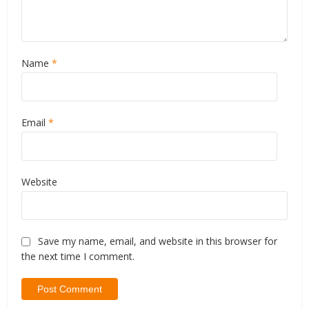
Name
*
Email
*
Website
Save my name, email, and website in this browser for
the next time I comment.