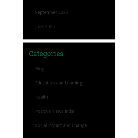
September 2025
June 2025
Categories
Blog
Education and Learning
Health
Positive News India
Social Impact and Change