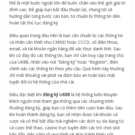
thể là một bước ngoặt lớn để bước chân vào thế giới giải trí
đỉnh cao. Để giúp bạn bắt đầu thuận lợi, chúng tôi sẽ
hướng dẫn từng bước căn bản, từ chuẩn bị thông tin đến
hoàn tất thủ tục đăng ký.
Điều quan trọng đầu tiên là bạn cần chuẩn bị các thông tin
cá nhân cần thiết như CMND hoặc CCCD, số điện thoại,
email, và tài khoản ngân hàng để xác thực danh tính. Sau
khi có đầy đủ các thông tin, bạn chỉ cần truy cập trang chủ
của UK88, nhấn vào nút “Đăng ký” hoặc “Register”, điền
chính xác các thông tin theo yêu cầu. Quá trình này thường
chỉ mất khoảng vài phút và đảm bảo an toàn bảo mật
tuyệt đối từ hệ thống của nhà cái.
Điều đặc biệt khi
đăng ký UK88
là hệ thống luôn khuyến
khích người mới tham gia thông qua các chương trình
thưởng đăng ký, giúp bạn có thêm tiền cược ban đầu. Sau
khi hoàn thành đăng ký, bạn sẽ nhận được tài khoản cá
cược và có thể bắt đầu trải nghiệm các dịch vụ đa dạng từ
cá cược thể thao, casino trực tuyến đến các trò chơi slot
hấp dẫn. Việc nắm rõ quy trình sẽ giúp tránh thiếu sót,